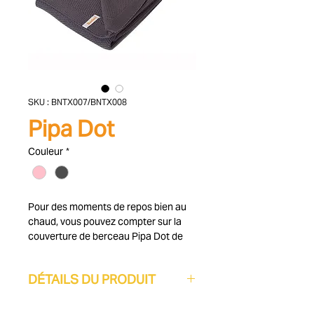
SKU : BNTX007/BNTX008
Pipa Dot
Couleur
*
Pour des moments de repos bien au
chaud, vous pouvez compter sur la
couverture de berceau Pipa Dot de
Baninni. Cette couverture grise en
tricot est douce, confortable et garde
DÉTAILS DU PRODUIT
votre enfant au chaud dans son lit.
Mais bien sûr, vous pouvez aussi
Matière : 55% coton, 45%
utiliser cette couverture confortable