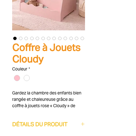
Coffre à Jouets
Cloudy
Couleur
*
Gardez la chambre des enfants bien
rangée et chaleureuse grâce au
coffre à jouets rose « Cloudy » de
Baninni, une solution de rangement
élégante au design ludique et rêveur !
DÉTAILS DU PRODUIT
Ce magnifique coffre à jouets de la
collection « Cloudy » allie un espace
Un design ludique et élégant : ce